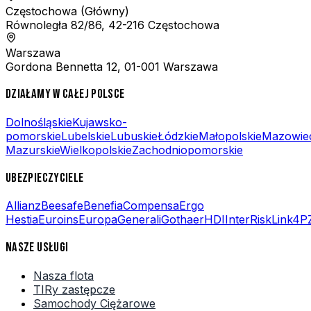
Częstochowa
(Główny)
Równoległa 82/86, 42-216 Częstochowa
Warszawa
Gordona Bennetta 12, 01-001 Warszawa
DZIAŁAMY W CAŁEJ POLSCE
Dolnośląskie
Kujawsko-
pomorskie
Lubelskie
Lubuskie
Łódzkie
Małopolskie
Mazowie
Mazurskie
Wielkopolskie
Zachodniopomorskie
UBEZPIECZYCIELE
Allianz
Beesafe
Benefia
Compensa
Ergo
Hestia
Euroins
Europa
Generali
Gothaer
HDI
InterRisk
Link4
P
NASZE USŁUGI
Nasza flota
TIRy zastępcze
Samochody Ciężarowe