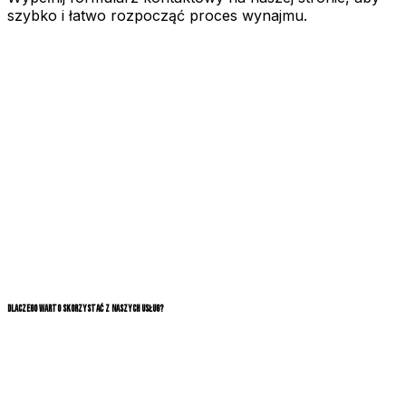
szybko i łatwo rozpocząć proces wynajmu.
+48 536 565 565
Dlaczego warto skorzystać z naszych usług?