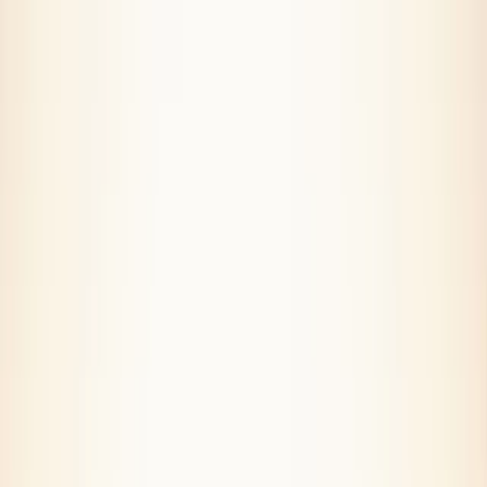
Przejdź do głównej treści
Flota
TIRy
Samochody Ciężarowe
Oświadczenie sprawcy
↗
Kontakt
+48 536 565 565