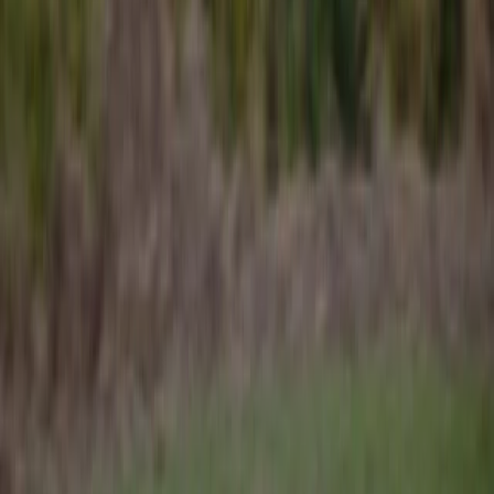
załatwiamy za Ciebie - zero kosztów, zero stresu.
RÓŻNE ZABUDOWY
dla każdej potrzeby
DOSTAWA 24H
w całej Polsce
BEZGOTÓWKOWO
z OC sprawcy