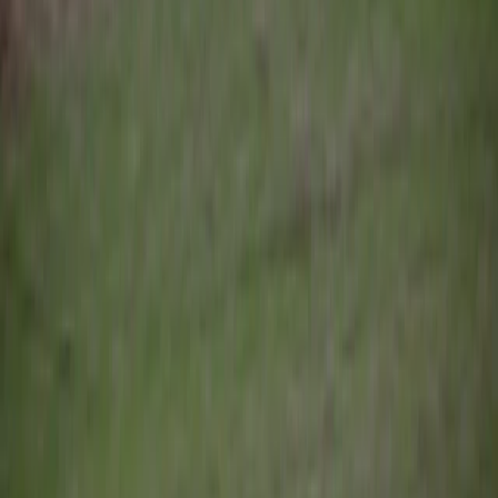
ODPOWIEMY W 15 MINUT
i znajdziemy rozwiązanie
TYPY BUSÓW DOSTAWCZYCH W NASZEJ OFERCIE
Dobierzemy odpowiedni pojazd do rodzaju Twojej
działalności i transportowanych towarów