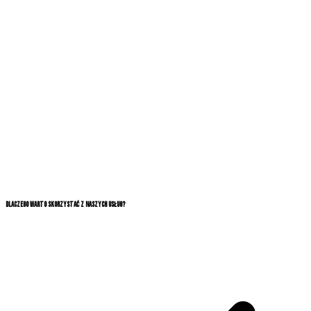
+48 536 565 565
Dlaczego warto skorzystać z naszych usług?