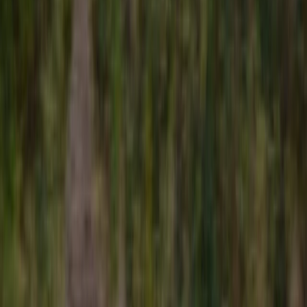
Lider Pojazdów Zastępczych w Polsce
BUSY DOSTAWCZE ZASTĘPCZE
WRACAJ DO PRACY
Po wypadku nie musisz tracić zleceń. Dostarczymy busa
dostawczego jeszcze dzisiaj. Wszystkie formalności