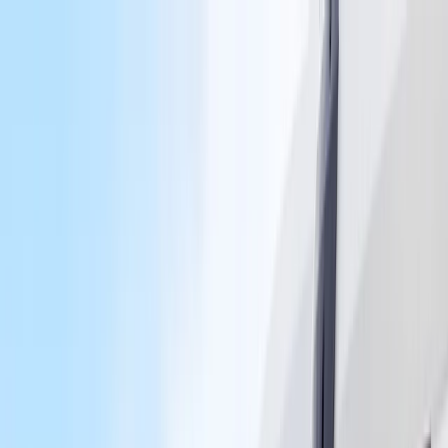
Przejdź do głównej treści
Flota
TIRy
Samochody Ciężarowe
Oświadczenie sprawcy
↗
Kontakt
+48 536 565 565