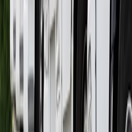
Lider Pojazdów Zastępczych w Polsce
SOLÓWKI ZASTĘPCZE
RÓŻNORODNA FLOTA