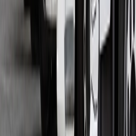
SZYBKIE FORMALNOŚCI
w 15 minut
TYPY SOLÓWEK W NASZEJ OFERCIE
Dobierzemy odpowiedni pojazd do rodzaju
transportowanego ładunku