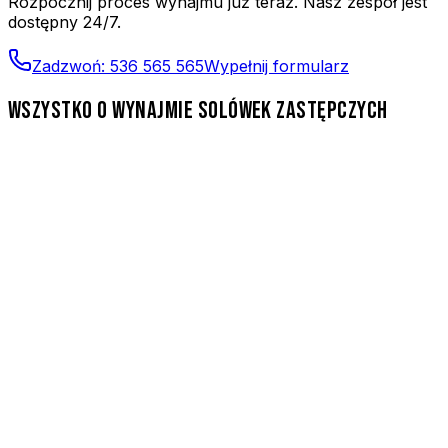
Rozpocznij proces wynajmu już teraz. Nasz zespół jest
dostępny 24/7.
Zadzwoń:
536 565 565
Wypełnij formularz
WSZYSTKO O WYNAJMIE SOLÓWEK ZASTĘPCZYCH
Czy mogę wynająć solówkę zastępczą bezpłatnie?