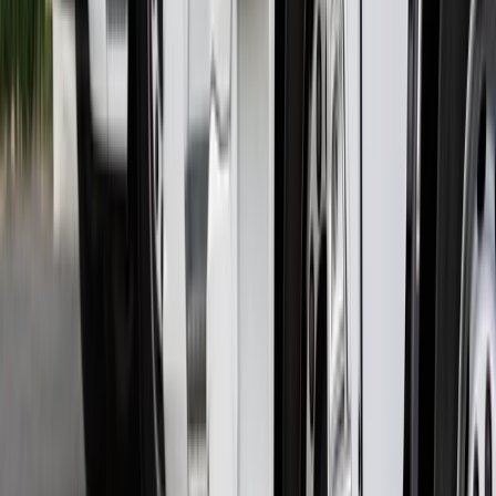
Oferujemy samochody ciężarowe solo w różnych
konfiguracjach. Od małych pojazdów 7,5 tony po duże
26-tonowe ciężarówki z różnymi typami zabudowy.
RÓŻNE ZABUDOWY
dla każdego transportu
DOSTAWA 24H
w całej Polsce
BEZGOTÓWKOWO
z OC sprawcy