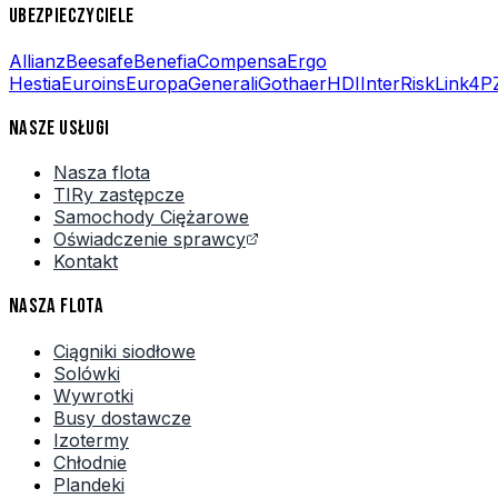
UBEZPIECZYCIELE
Allianz
Beesafe
Benefia
Compensa
Ergo
Hestia
Euroins
Europa
Generali
Gothaer
HDI
InterRisk
Link4
P
NASZE USŁUGI
Nasza flota
TIRy zastępcze
Samochody Ciężarowe
Oświadczenie sprawcy
Kontakt
NASZA FLOTA
Ciągniki siodłowe
Solówki
Wywrotki
Busy dostawcze
Izotermy
Chłodnie
Plandeki