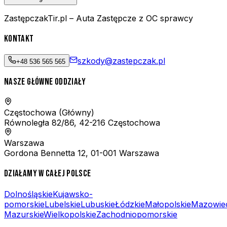
ZastępczakTir.pl – Auta Zastępcze z OC sprawcy
KONTAKT
szkody@zastepczak.pl
+48 536 565 565
NASZE GŁÓWNE ODDZIAŁY
Częstochowa
(Główny)
Równoległa 82/86, 42-216 Częstochowa
Warszawa
Gordona Bennetta 12, 01-001 Warszawa
DZIAŁAMY W CAŁEJ POLSCE
Dolnośląskie
Kujawsko-
pomorskie
Lubelskie
Lubuskie
Łódzkie
Małopolskie
Mazowie
Mazurskie
Wielkopolskie
Zachodniopomorskie